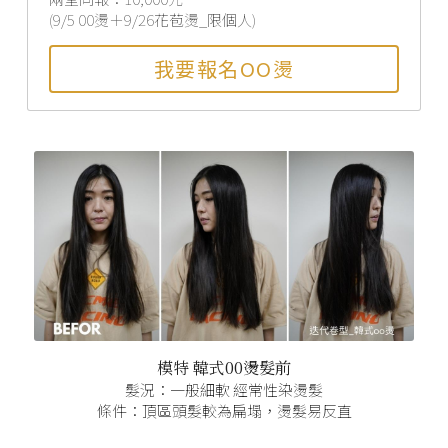
(9/5 00燙＋9/26花苞燙_限個人)
我要報名OO燙
模特 韓式00燙髮前
髮況：一般細軟 經常性染燙髮
條件：頂區頭髮較為扁塌，燙髮易反直