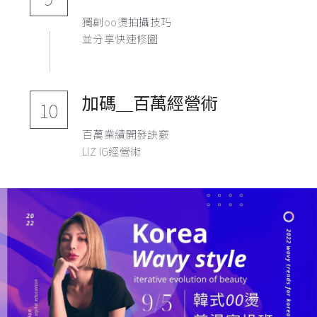
獨創oo燙拍攝技巧
並分享快速修圖
加碼＿百萬經營術
10
百萬業績開發訣竅
LIZ IG經營術