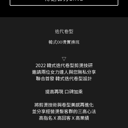
迭代卷型
韓式00燙實操班
▽
2022 韓式迭代卷型剪燙技研
邀請兩位女力達人與您無私分享
聯合首發 韓式迭代卷型設計
提高再現 口碑加乘
將剪燙技術與卷型美感再進化
並分享經營燙髮客群的三高心法
高指名Ｘ高回客Ｘ高業績