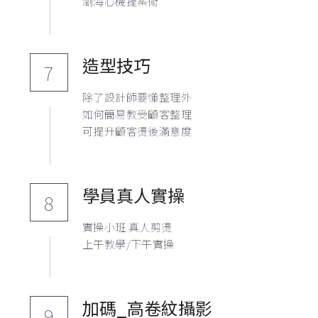
瀏海心機提案術
造型技巧
7
除了設計師要懂整理外
如何簡易教受顧客整理
可提升顧客燙後滿意度
學員真人實操
8
實操小班 真人剪燙
上午教學/下午實操
加碼_高卷紋攝影
9