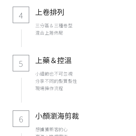
上卷排列
4
三分區＆三種卷型
混合上捲佈局
上藥＆控溫
5
小細節也不可忽視
分享不同的髮質髮性
現場操作流程
小顏瀏海剪裁
6
想擄獲新客的心