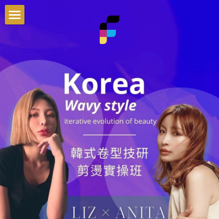
首頁
最新資訊
課程介紹
就業輔導
男士理髮系統
一次搞懂染髮色彩學
交通資訊
零基礎剪髮入門
新手老闆必修的5堂經營課
Blog
男髮速成剪裁系統
搜索
一次搞懂商業設計染
官方LINE客服