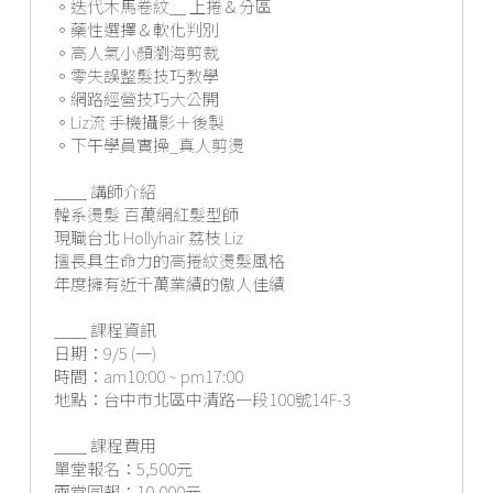
。迭代木馬卷紋＿ 上捲＆分區
。藥性選擇＆軟化判別
。高人氣小顏瀏海剪裁
。零失誤整髮技巧教學
。網路經營技巧大公開
。Liz流 手機攝影＋後製
。下午學員實操_真人剪燙
＿＿ 講師介紹
韓系燙髮 百萬網紅髮型師
現職台北 Hollyhair 荔枝 Liz
擅長具生命力的高捲紋燙髮風格
年度擁有近千萬業績的傲人佳績
＿＿ 課程資訊
日期：9/5 (一)
時間：am10:00 ~ pm17:00
地點：台中市北區中清路一段100號14F-3
＿＿ 課程費用
單堂報名：5,500元
兩堂同報：10,000元