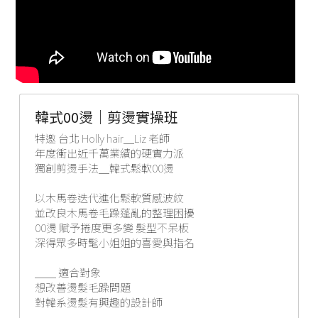
韓式00燙｜剪燙實操班
特邀 台北 Holly hair＿Liz 老師
年度衝出近千萬業績的硬實力派
獨創剪燙手法＿韓式鬆軟00燙
以木馬卷迭代進化鬆軟質感波紋
並改良木馬卷毛躁蓬亂的整理困擾
00燙 賦予捲度更多變 髮型不呆板
深得眾多時髦小姐姐的喜愛與指名
＿＿ 適合對象
想改善燙髮毛躁問題
對韓系燙髮有興趣的設計師