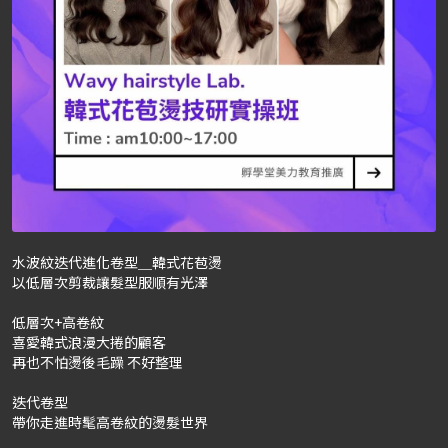
水波紋迭代進化卷型＿韓式花苞燙
以低層次剪裁讓髮型服順有光澤
低層次+高卷紋
喜愛韓式浪漫大捲的顧客
再也不怕燙後毛躁 不好整理
迭代卷型
帶你走進時髦高卷紋的燙髮世界