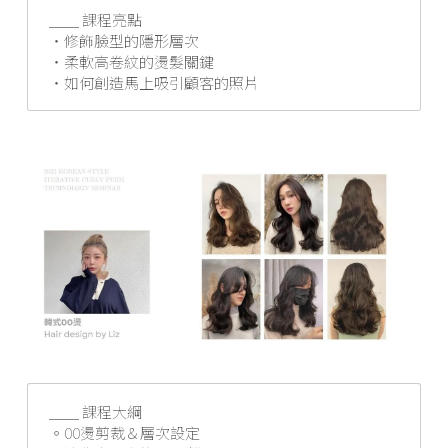
＿＿ 課程亮點
‧修飾臉型的隱形層次
‧柔軟高卷紋的燙髮關鍵
‧如何創造馬上吸引顧客的照片
＿＿ 課程大綱
。00燙剪裁＆層次設定