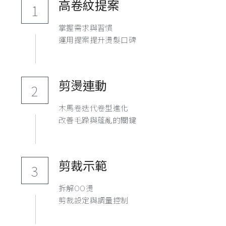
高卷紋提案
1
掌握需求與習慣
運用提案提升燙髮口碑
剪燙連動
2
木馬卷迭代卷型進化
改善毛躁與蓬亂的關鍵
剪裁示範
3
拆解OO燙
剪裁設定與調量控制