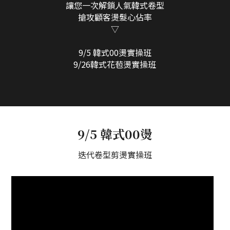
讓您一次解鎖人氣韓式卷型
搶攻顧客燙髮心佔率
▽
9/5 韓式00燙實操班
9/26韓式花苞燙實操班
9/5 韓式00燙
迭代卷型剪燙實操班