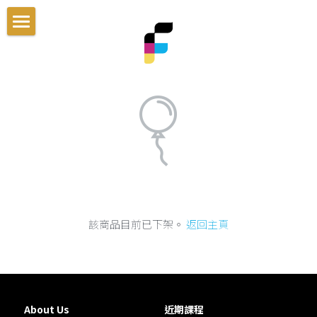
首頁
最新資訊
課程介紹
就業輔導
男士理髮系統
一次搞懂染髮色彩學
交通資訊
零基礎剪髮入門
新手老闆必修的5堂經營課
Blog
該商品目前已下架。
返回主頁
男髮速成剪裁系統
搜索
一次搞懂商業設計染
官方LINE客服
About Us
近期課程