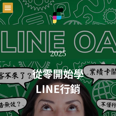
首頁
最新資訊
課程介紹
2025
就業輔導
男士理髮系統
一次搞懂染髮色彩學
交通資訊
零基礎剪髮入門
從零開始學
新手老闆必修的5堂經營課
Blog
LINE行銷
男髮速成剪裁系統
搜索
一次搞懂商業設計染
官方LINE客服