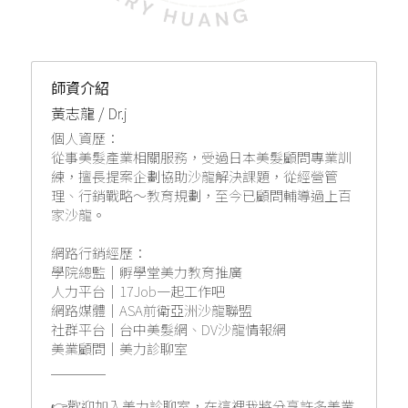
師資介紹
黃志龍 / Dr.j
個人資歷：
從事美髮產業相關服務，受過日本美髮顧問專業訓
練，擅長提案企劃協助沙龍解決課題，從經營管
理、行銷戰略～教育規劃，至今已顧問輔導過上百
家沙龍。
網路行銷經歷：
學院總監｜孵學堂美力教育推廣
人力平台｜17Job一起工作吧
網路媒體｜ASA前衛亞洲沙龍聯盟
社群平台｜台中美髮網、DV沙龍情報網
美業顧問｜美力診聊室
＿＿＿＿
👉歡迎加入美力診聊室，在這裡我將分享許多美業