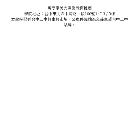
孵學堂美力產業教育推廣
學院地址：台中市北區中清路一段100號14F-3 / B棟
本學院鄰近台中二中與東興市場，公車停靠站為文莊里或台中二中
站牌。