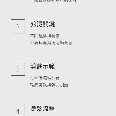
了解喜愛韓式風格的客群
剪燙關鍵
2
不同風格與卷度
都要具備剪燙連動概念
剪裁示範
3
氣墊燙獨特剪裁
輪廓剪裁與韓式調量
燙髮流程
4