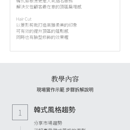
韓式髮根燙更是人氣指名服務
解決女性顧客最在意的頂區扁塌感
Hair Cut
以菱形剪裁打造高雅柔美的印象
可有效的提升頂區的蓬鬆感
同時也有臉型修飾的效果喔
教學內容
現場實作示範 步驟拆解說明
韓式風格趨勢
1
分享市場趨勢