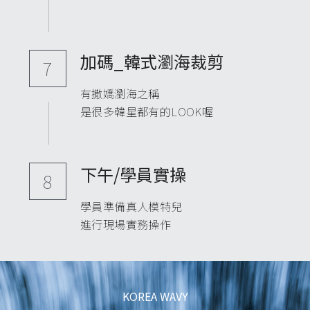
加碼_韓式瀏海裁剪
7
有撒嬌瀏海之稱
是很多韓星都有的LOOK喔
下午/學員實操
8
學員準備真人模特兒
進行現場實務操作
KOREA WAVY