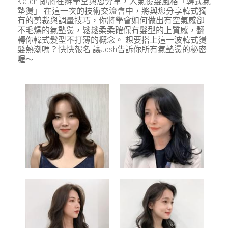
Klatch 即將在孵學堂與您分享，人氣燙髮風格「韓式氣
墊燙」 在這一次的技術交流會中，將與您分享韓式獨
有的剪裁與調量技巧，你將學會如何做出有空氣感卻
不毛燥的氣墊燙，鬆鬆柔柔確保有髮型的上質感，翻
轉你韓式髮型不打薄的概念。 想要搭上這一波韓式燙
髮熱潮嗎？快快報名 讓Josh告訴你所有氣墊燙的秘密
喔～