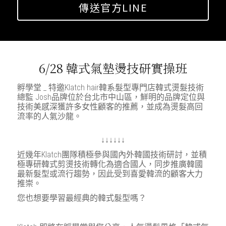
傳送官方LINE
6/28 韓式氣墊燙技研實操班
孵學堂 _ 特邀Klatch hair韓系髮型專門店韓式燙髮技術
總監 Josh品牌位於台北市中山區，鮮明的品牌定位與
技術美感深獲許多女性顧客的推薦，並成為燙髮高回
流率的人氣沙龍。
↓↓↓↓↓↓
近幾年Klatch團隊積極參與國內外韓國技術研討，並積
極專研韓式剪燙技術轉化為適合國人，同步推廣韓國
最新髮型或流行趨勢，因此受到喜愛韓流的顧客大力
推崇。 
您也想要學習最經典的韓式髮型嗎？