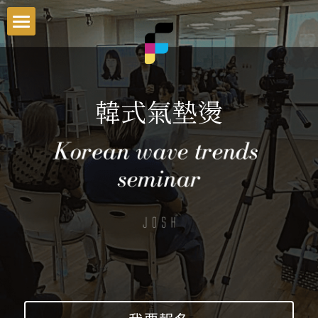
首頁
最新資訊
韓式氣墊燙
課程介紹
就業輔導
男士理髮系統
一次搞懂染髮色彩學
交通資訊
零基礎剪髮入門
新手老闆必修的5堂經營課
Blog
男髮速成剪裁系統
搜索
一次搞懂商業設計染
官方LINE客服