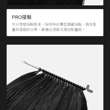
PRO接髮
奈米零感接點髮束，採特殊包覆型隱藏接點，具有髮
量微蓬感的效果，最適合頂區或增加髮量感。