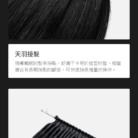
天羽接髮
親膚觸感的髮束接點，舒適不卡易於造型吹整，相當
適合有長期接髮的顧客，可快速接長增量好操作。