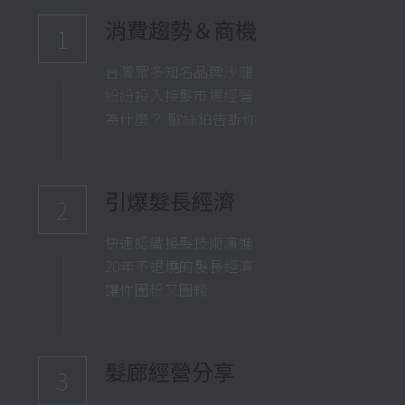
消費趨勢＆商機
1
台灣眾多知名品牌沙龍
紛紛投入接髮市場經營
為什麼？ 歐絲鉑告訴你
引爆髮長經濟
2
快速認識接髮技術演進
20年不退燒的髮長經濟
讓你圈粉又圈錢
髮廊經營分享
3