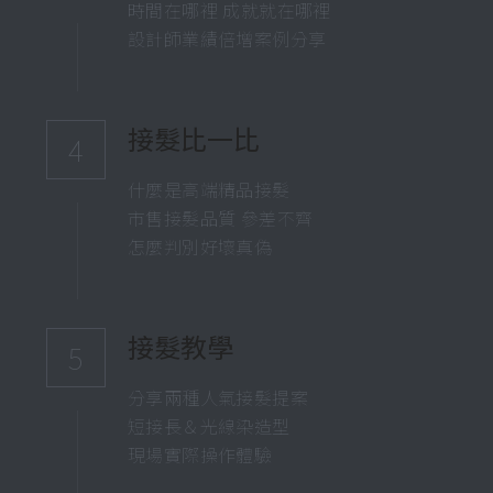
時間在哪裡 成就就在哪裡
設計師業績倍增案例分享
接髮比一比
4
什麼是高端精品接髮
市售接髮品質 參差不齊
怎麼判別好壞真偽
接髮教學
5
分享兩種人氣接髮提案
短接長＆光線染造型
現場實際操作體驗