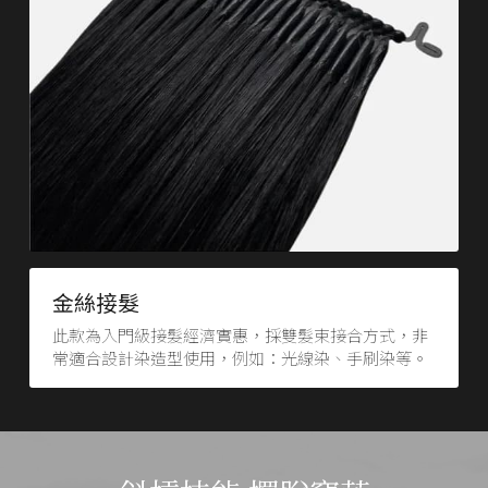
金絲接髮
此款為入門級接髮經濟實惠，採雙髮束接合方式，非
常適合設計染造型使用，例如：光線染、手刷染等。