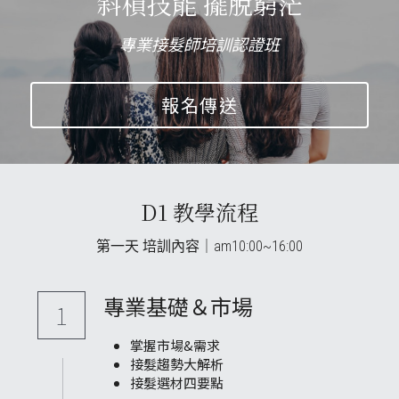
斜槓技能 擺脫窮茫
專業接髮師培訓認證班
報名傳送
D1 教學流程
第一天 培訓內容｜am10:00~16:00
專業基礎＆市場
1
掌握市場&需求
接髮趨勢大解析
接髮選材四要點