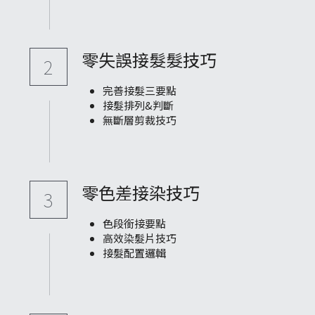
零失誤接髮髮技巧
2
完善接髮三要點
接髮排列&判斷
無斷層剪裁技巧
零色差接染技巧
3
色段銜接要點
高效染髮片技巧
接髮配置邏輯