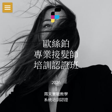
首頁
最新資訊
歐絲鉑
課程介紹
專業接髮師
就業輔導
男士理髮系統
培訓認證班
一次搞懂染髮色彩學
交通資訊
零基礎剪髮入門
新手老闆必修的5堂經營課
Blog
｜
2026
男髮速成剪裁系統
搜索
|
兩天實戰教學
一次搞懂商業設計染
系統培訓認證
官方LINE客服