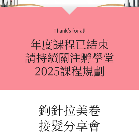
Thank's for all
年度課程已結束
請持續關注孵學堂
2025課程規劃
鉤針拉美卷
接髮分享會