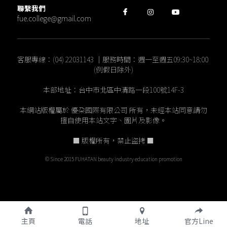
聯繫我們
fue.college@gmail.com
客服專線：(04) 22031143 ｜服務時間：週一至週五09:30~18:00 
(例假日除外)
本部地址：台中市北區中清路一段100號14F-3
本網站版權屬於 優朶國際有限公司 所有，未經本站同意請勿
擅自使用本站文字、圖片及影像。
■ 版權所有，禁止盜拷 ■
© Since 2015 FUHATAN beauty industry education promotion
主頁
電話
地址
官方Line