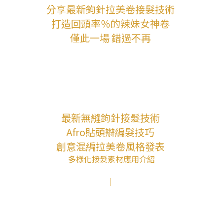
分享最新鉤針拉美卷接髮技術
打造回頭率％的辣妹女神卷
僅此一場 錯過不再
| 
：：課程內容：：
美系拉美卷風格解析
最新無縫鉤針接髮技術
Afro貼頭辮編髮技巧
創意混編拉美卷風格發表
 多樣化接髮素材應用介紹
｜