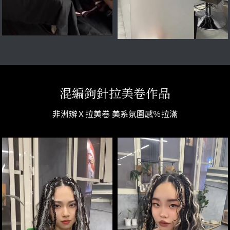
混編鉤針拉美卷作品
非洲辮Ｘ拉美卷 美系氛圍感％拉滿