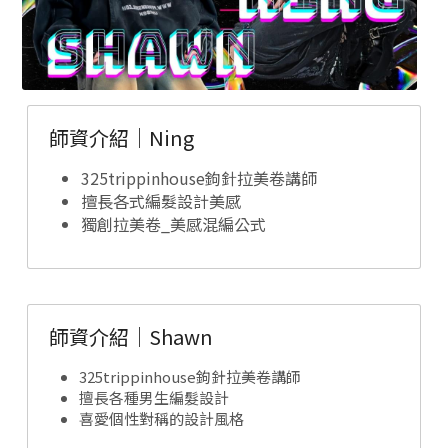
師資介紹｜Ning
325trippinhouse鉤針拉美卷講師
擅長各式編髮設計美感
獨創拉美卷_美感混編公式
師資介紹｜Shawn
325trippinhouse鉤針拉美卷講師
擅長各種男生編髮設計
喜愛個性對稱的設計風格