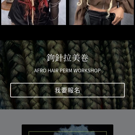
鉤針拉美卷
AFRO HAIR PERM WORKSHOP
我要報名