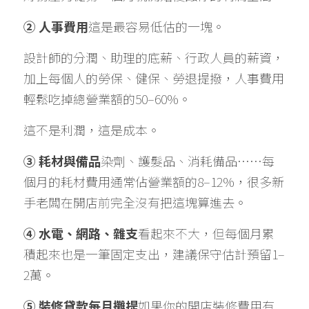
② 人事費用
這是最容易低估的一塊。
設計師的分潤、助理的底薪、行政人員的薪資，
加上每個人的勞保、健保、勞退提撥，人事費用
輕鬆吃掉總營業額的50–60%。
這不是利潤，這是成本。
③ 耗材與備品
染劑、護髮品、消耗備品……每
個月的耗材費用通常佔營業額的8–12%，很多新
手老闆在開店前完全沒有把這塊算進去。
④ 水電、網路、雜支
看起來不大，但每個月累
積起來也是一筆固定支出，建議保守估計預留1–
2萬。
⑤ 裝修貸款每月攤提
如果你的開店裝修費用有