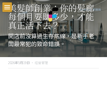
美髮師創業：你的髮廊
每個月要賺多少，才能
首頁
真正活下去？
最新資訊
開店前沒算過生存底線，是新手老
課程介紹
闆最常犯的致命錯誤。
就業輔導
男士理髮系統
一次搞懂染髮色彩學
交通資訊
零基礎剪髮入門
2026年5月19日
·
經營管理
新手老闆必修的5堂經營課
Blog
男髮速成剪裁系統
搜索
一次搞懂商業設計染
官方LINE客服